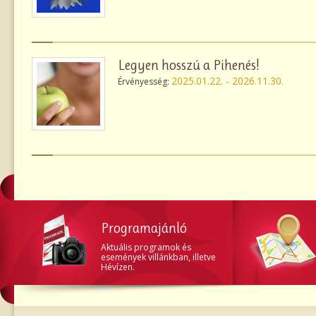
Legyen hosszú a Pihenés!
2025.01.22. - 2026.11.30.
Érvényesség:
Programajánló
Aktuális programok és
események villánkban, illetve
Hévízen.